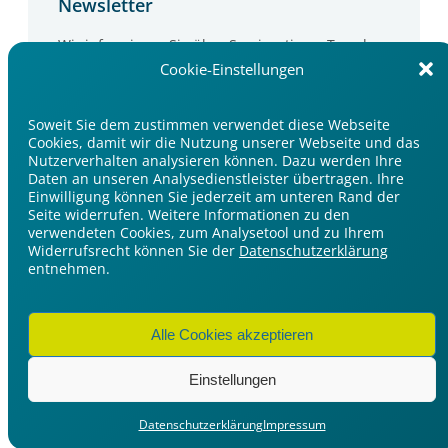
Newsletter
Wir informieren Sie über Seminartipps, Trends
und Events im Medienbereich.
Cookie-Einstellungen
Jetzt anmelden
Soweit Sie dem zustimmen verwendet diese Webseite
Cookies, damit wir die Nutzung unserer Webseite und das
Nutzerverhalten analysieren können. Dazu werden Ihre
Daten an unseren Analysedienstleister übertragen. Ihre
Einwilligung können Sie jederzeit am unteren Rand der
Seite widerrufen. Weitere Informationen zu den
verwendeten Cookies, zum Analysetool und zu Ihrem
Widerrufsrecht können Sie der
Datenschutzerklärung
Impressum
entnehmen.
Datenschutzerklärung
Cookie-Einstellungen
Alle Cookies akzeptieren
Einstellungen
Datenschutzerklärung
Impressum