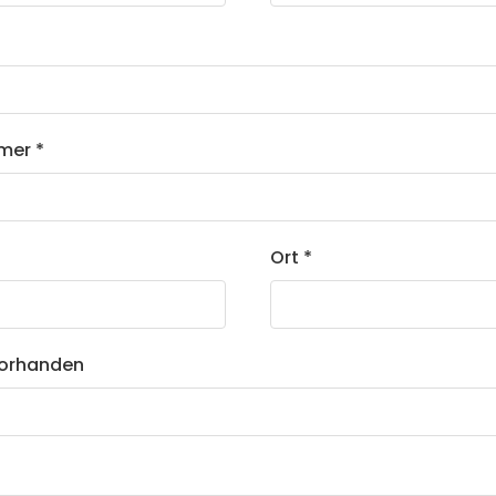
mer *
Ort *
vorhanden