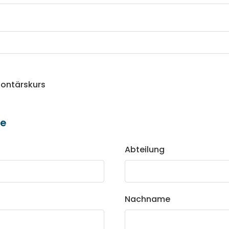
lontärskurs
se
Abteilung
Nachname