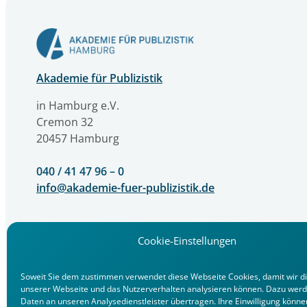
Akademie für Publizistik
in Hamburg e.V.
Cremon 32
20457 Hamburg
040 / 41 47 96 – 0
info@akademie-fuer-publizistik.de
Cookie-Einstellungen
Soweit Sie dem zustimmen verwendet diese Webseite Cookies, damit wir d
unserer Webseite und das Nutzerverhalten analysieren können. Dazu werd
Daten an unseren Analysedienstleister übertragen. Ihre Einwilligung könne