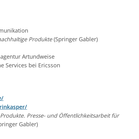
munikation
nachhaltige Produkte
(Springer Gabler)
bagentur Artundweise
e Services bei Ericsson
e/
rinkasper/
rodukte. Presse- und Öffentlichkeitsarbeit für
pringer Gabler)