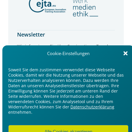
Newsletter
Wir informieren Sie über Seminartipps, Trends
und Events im Medienbereich.
Cookie-Einstellungen
Jetzt anmelden
Soweit Sie dem zustimmen verwendet diese Webseite
Cookies, damit wir die Nutzung unserer Webseite und das
Nutzerverhalten analysieren können. Dazu werden Ihre
Daten an unseren Analysedienstleister übertragen. Ihre
Einwilligung können Sie jederzeit am unteren Rand der
Seite widerrufen. Weitere Informationen zu den
verwendeten Cookies, zum Analysetool und zu Ihrem
Widerrufsrecht können Sie der
Datenschutzerklärung
Impressum
entnehmen.
Datenschutzerklärung
Cookie-Einstellungen
Alle Cookies akzeptieren