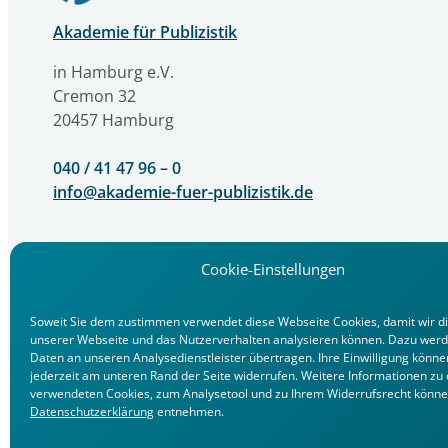
Akademie für Publizistik
in Hamburg e.V.
Cremon 32
20457 Hamburg
040 / 41 47 96 – 0
info@akademie-fuer-publizistik.de
Cookie-Einstellungen
Soweit Sie dem zustimmen verwendet diese Webseite Cookies, damit wir d
unserer Webseite und das Nutzerverhalten analysieren können. Dazu werd
Daten an unseren Analysedienstleister übertragen. Ihre Einwilligung könne
jederzeit am unteren Rand der Seite widerrufen. Weitere Informationen zu
verwendeten Cookies, zum Analysetool und zu Ihrem Widerrufsrecht könne
Datenschutzerklärung
entnehmen.