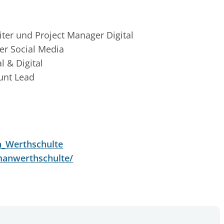
iter und Project Manager Digital
er Social Media
l & Digital
unt Lead
n_Werthschulte
lmanwerthschulte/