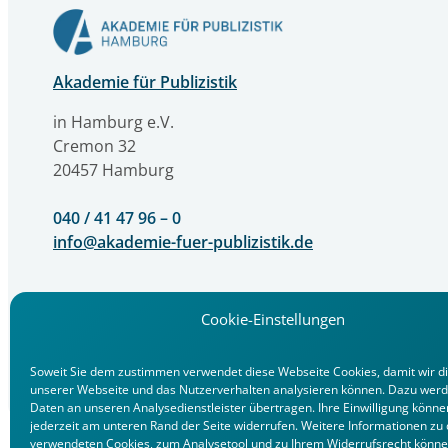
Akademie für Publizistik
in Hamburg e.V.
Cremon 32
20457 Hamburg
040 / 41 47 96 – 0
info@akademie-fuer-publizistik.de
Cookie-Einstellungen
Soweit Sie dem zustimmen verwendet diese Webseite Cookies, damit wir d
unserer Webseite und das Nutzerverhalten analysieren können. Dazu werd
Daten an unseren Analysedienstleister übertragen. Ihre Einwilligung könne
jederzeit am unteren Rand der Seite widerrufen. Weitere Informationen zu
verwendeten Cookies, zum Analysetool und zu Ihrem Widerrufsrecht könne