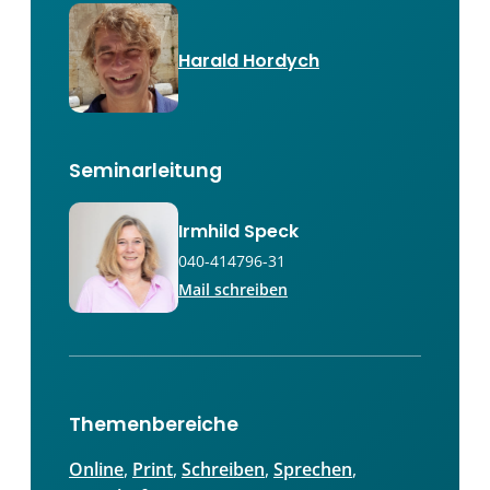
Harald Hordych
Seminarleitung
Irmhild Speck
040-414796-31
Mail schreiben
Themenbereiche
Online
, 
Print
, 
Schreiben
, 
Sprechen
, 