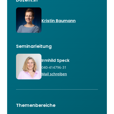
Dozent:in
Kristin Baumann
Seminarleitung
Irmhild Speck
040-414796-31
Mail schreiben
Themenbereiche