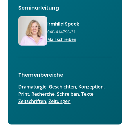
Seminarleitung
Irmhild Speck
040-414796-31
Mail schreiben
Themenbereiche
Dramaturgie
, 
Geschichten
, 
Konzeption
, 
Print
, 
Recherche
, 
Schreiben
, 
Texte
, 
Zeitschriften
, 
Zeitungen