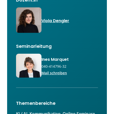
Dozent:in
Viola Dengler
Seminarleitung
Ines Marquet
040-414796-32
Mail schreiben
Themenbereiche
KI / AI
, 
Kommunikation
, 
Online-Seminare