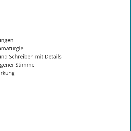
ungen
amaturgie
und Schreiben mit Details
igener Stimme
irkung