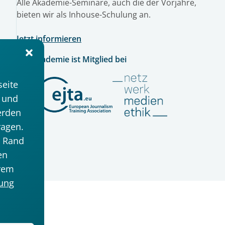
Alle Akademie-Seminare, auch die der Vorjahre,
bieten wir als Inhouse-Schulung an.
Jetzt informieren
Die Akademie ist Mitglied bei
eite
e und
erden
ragen.
n Rand
en
hrem
rung