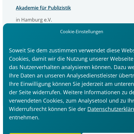
Akademie für Publizistik
in Hamburg e.V.
Cremon 32
Cookie-Einstellungen
20457 Hamburg
040 / 41 47 96 – 0
Soweit Sie dem zustimmen verwendet diese Webs
info@akademie-fuer-publizistik.de
Cookies, damit wir die Nutzung unserer Webseit
das Nutzerverhalten analysieren können. Dazu w
Ihre Daten an unseren Analysedienstleister übert
Ihre Einwilligung können Sie jederzeit am untere
der Seite widerrufen. Weitere Informationen zu d
verwendeten Cookies, zum Analysetool und zu I
Widerrufsrecht können Sie der
Datenschutzerklä
entnehmen.