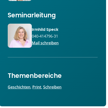
Seminarleitung
Irmhild Speck
040-414796-31
Mail schreiben
Themenbereiche
Geschichten
, 
Print
, 
Schreiben