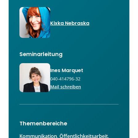
Kixka Nebraska
Seminarleitung
Ines Marquet
040-414796-32
Mail schreiben
Themenbereiche
Kommunikation
, 
Öffentlichkeitsarbeit
, 